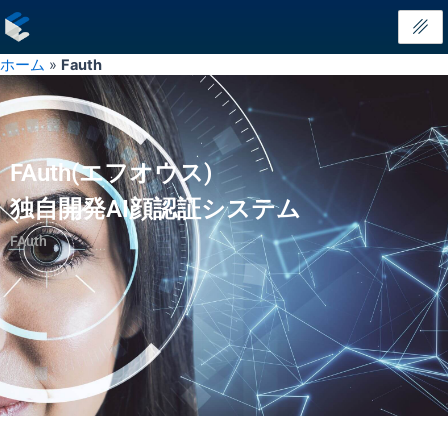
内
容
を
ホーム
»
Fauth
ス
キ
ッ
プ
FAuth(エフオウス)
独自開発AI顔認証システム
FAuth