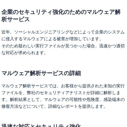
企業のセキュリティ強化のためのマルウェア解
析サービス
近年、
ソーシャルエンジニアリング
などによって企業のシステム
に侵入する
マルウェア
による被害が増加しています。
そのため
疑わしい実行ファイル
が見つかった場合、迅速かつ適切
な対応が求められます。
マルウェア解析サービスの詳細
マルウェア解析サービス
では、お客様から提供された
未知の実行
ファイル
を、弊社の
セキュリティアナリスト
が詳細に解析しま
す。解析結果として、
マルウェアの可能性
や
危険度
、
感染端末の
修復方法
などについて、詳細なレポートを提供します。
迅速な対応とセキュリティ強化