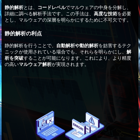
静的解析
とは、
コードレベル
でマルウェアの中身を分解し、
詳細に調べる解析手法です。この手法は、
高度な技術
を必要
とし、マルウェアの深層を明らかにするために不可欠です。
静的解析の利点
静的解析を行うことで、
自動解析や動的解析
を妨害するテク
ニックが使用されている場合でも、それらを明らかにし、
解
析を突破
することが可能になります。これにより、より精度
の高い
マルウェア解析
が実現されます。