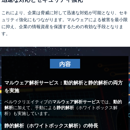
これにより、企業は脅威に対して
迅速な対処
が可能となり、
セキ
ュリティ強化
にもつながります。マルウェアによる被害を最小限
に抑え、企業の情報資産を保護するための有効な手段となりま
す。
内容
マルウェア解析サービス：動的解析と静的解析の両方
を実施
ベルウクリエイティブの
マルウェア解析サービス
では、
動的
解析
に加えて、手動による
静的解析
（ホワイトボックス解
析）も実施しています。
静的解析（ホワイトボックス解析）の特長