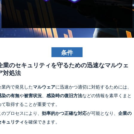
条件
企業のセキュリティを守るための迅速なマルウェ
ア対処法
企業内で発見した
マルウェア
に迅速かつ適切に対処するためには、
感染の有無
や
被害状況
、
感染時の復旧方法
などの情報を素早くまと
めて取得することが重要です。
このプロセスにより、
効率的かつ正確な対応
が可能となり、
企業の
セキュリティ
を確保できます。