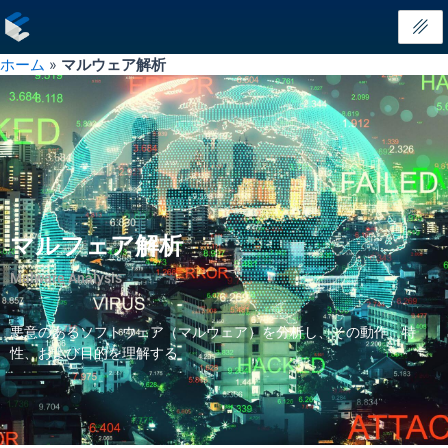
内
容
を
ホーム
»
マルウェア解析
ス
キ
ッ
プ
マルフェア解析
Malware Analysis
悪意のあるソフトウェア（マルウェア）を分析し、その動作、特
性、および目的を理解する