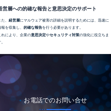
経営層への的確な報告と意思決定のサポート
また、
経営層
にマルウェア被害の詳細を説明するためには、迅速に
情報を収集し、
的確な報告
を行う必要があります。
これにより、企業の
意思決定
や
セキュリティ対策
の強化に役立ちま
す。
お電話でのお問い合せ