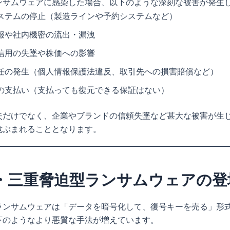
ンサムウェアに感染した場合、以下のような深刻な被害が発生
ステムの停止（製造ラインや予約システムなど）
報や社内機密の流出・漏洩
信用の失墜や株価への影響
任の発生（個人情報保護法違反、取引先への損害賠償など）
の支払い（支払っても復元できる保証はない）
失だけでなく、企業やブランドの信頼失墜など甚大な被害が生
危ぶまれることとなります。
・三重脅迫型ランサムウェアの登
ランサムウェアは「データを暗号化して、復号キーを売る」形
下のようなより悪質な手法が増えています。