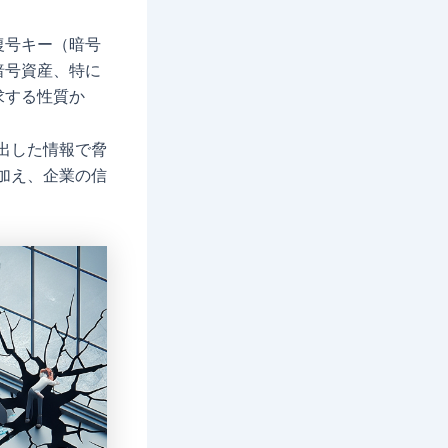
復号キー（暗号
暗号資産、特に
求する性質か
出した情報で脅
加え、企業の信