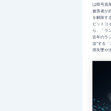
は暗号資
被害者が
を解除す
ビットコ
ら、「ラ
近年のラ
迫”する
用失墜や