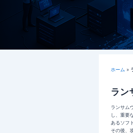
ホーム
»
ラン
ランサムウ
し、重要
あるソフ
その後、