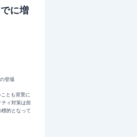
までに増
）の登場
いことも背景に
リティ対策は担
の標的となって