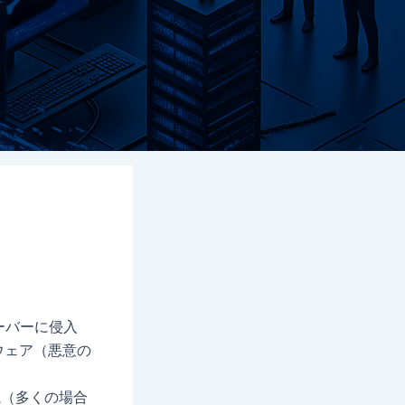
ーバーに侵入
ウェア（悪意の
銭（多くの場合