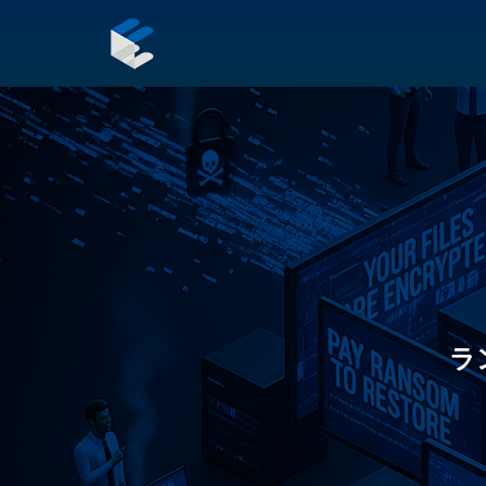
内
容
を
ス
Post
キ
navigation
ッ
プ
ラ