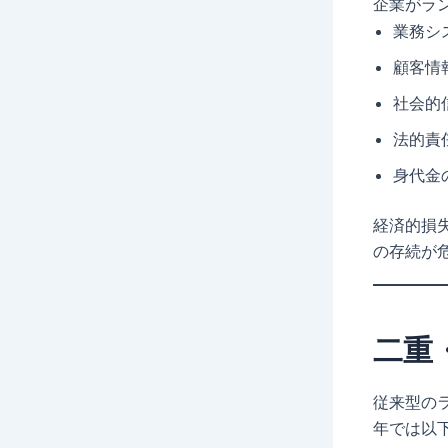
企業がラ
業務シ
顧客情
社会的
法的責
身代金
経済的損
の存続が
二重
従来型の
年では以