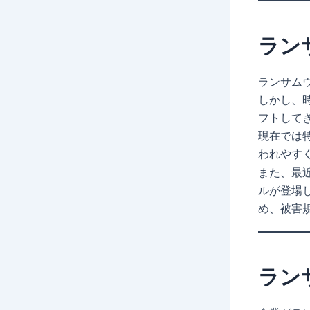
ラン
ランサム
しかし、
フトして
現在では
われやす
また、最
ルが登場
め、被害
ラン