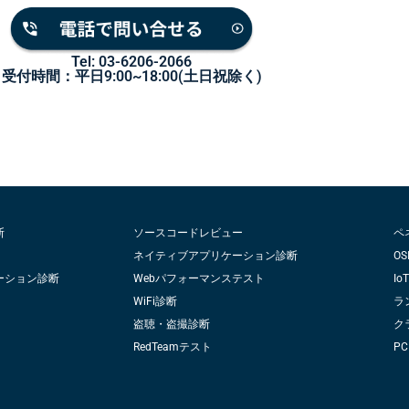
Tel: 03-6206-2066
受付時間：平日9:00~18:00(土日祝除く)
断
ソースコードレビュー
ペ
ネイティブアプリケーション診断
OS
ーション診断
Webパフォーマンステスト
I
WiFi診断
ラ
盗聴・盗撮診断
ク
RedTeamテスト
PC