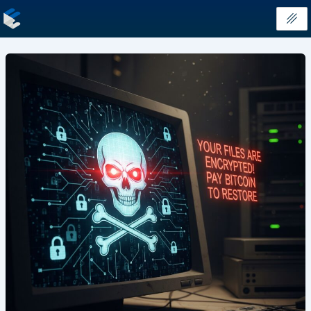
内
容
を
投
ス
稿
キ
の
ッ
ペ
プ
ー
ジ
送
り